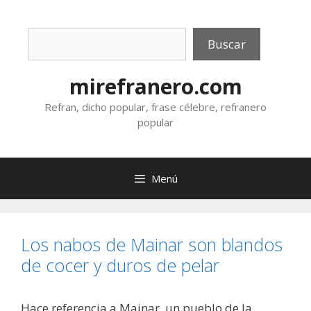
Saltar
al
Buscar
contenido
Buscar
mirefranero.com
Refran, dicho popular, frase célebre, refranero
popular
Menú
Los nabos de Mainar son blandos
de cocer y duros de pelar
Hace referencia a Mainar, un pueblo de la