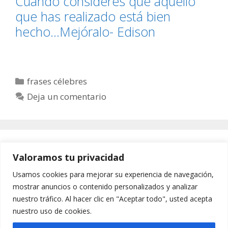
Cuando consideres que aquello
que has realizado está bien
hecho…Mejóralo- Edison
Categorías
frases célebres
Deja un comentario
Página
Página
Página
1
2
…
423
Siguiente
→
Valoramos tu privacidad
Usamos cookies para mejorar su experiencia de navegación,
mostrar anuncios o contenido personalizados y analizar
nuestro tráfico. Al hacer clic en "Aceptar todo", usted acepta
Aviso Legal
-
Política de privacidad
-
Cookies
-
nuestro uso de cookies.
Contacto