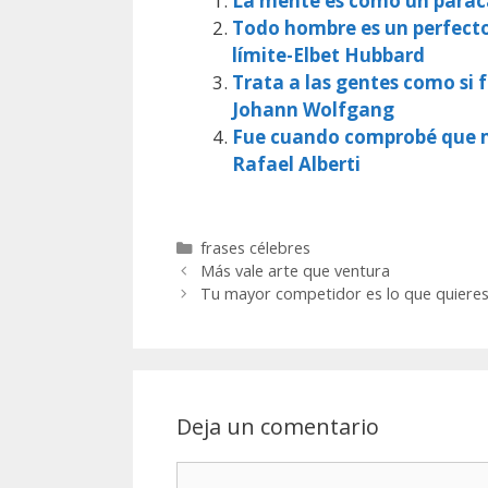
La mente es como un paracaí
Todo hombre es un perfecto 
límite-Elbet Hubbard
Trata a las gentes como si f
Johann Wolfgang
Fue cuando comprobé que mu
Rafael Alberti
Categorías
frases célebres
Más vale arte que ventura
Tu mayor competidor es lo que quieres 
Deja un comentario
Comentario