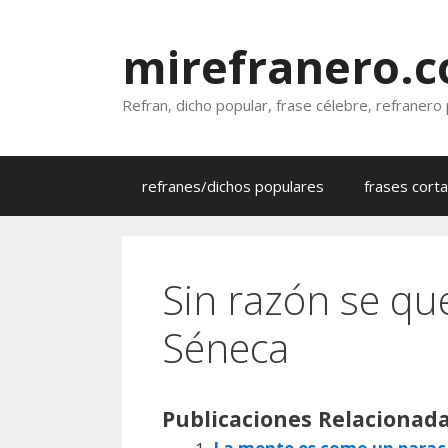
Saltar
al
mirefranero.
contenido
Refran, dicho popular, frase célebre, refranero
refranes/dichos populares
frases cort
Sin razón se qu
Séneca
Publicaciones Relacionada