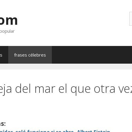
com
B
 popular
as
frases célebres
eja del mar el que otra v
s: