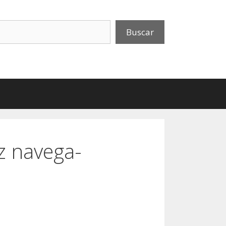
uscar
Buscar
ez navega-