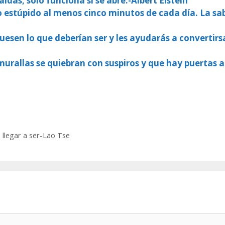
das, soló funciona si se abre.-Albert Eistein
estúpido al menos cinco minutos de cada día. La sab
uesen lo que deberían ser y les ayudarás a convertirs
rallas se quiebran con suspiros y que hay puertas a
llegar a ser-Lao Tse