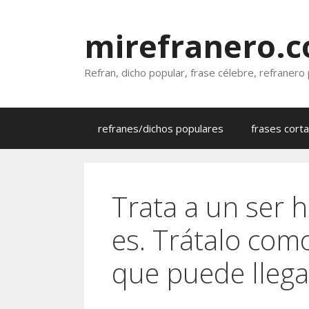
Saltar
al
mirefranero.
contenido
Refran, dicho popular, frase célebre, refranero
refranes/dichos populares
frases cort
Trata a un ser 
es. Trátalo como
que puede llegar