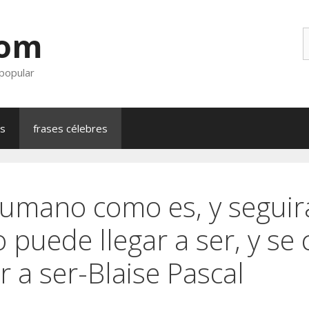
com
B
 popular
as
frases célebres
humano como es, y segui
 puede llegar a ser, y se 
 a ser-Blaise Pascal