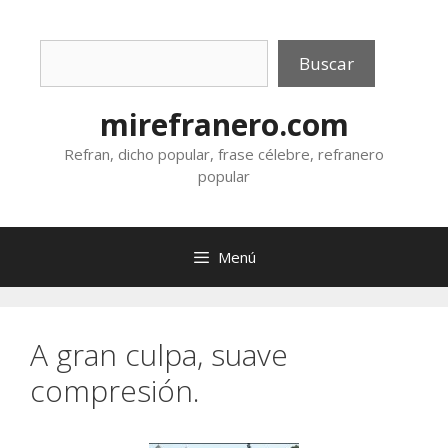
Saltar
al
Buscar
contenido
Buscar
mirefranero.com
Refran, dicho popular, frase célebre, refranero
popular
Menú
A gran culpa, suave
compresión.