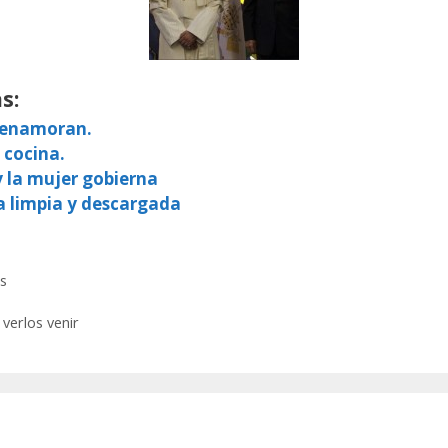
s:
e enamoran.
 cocina.
y la mujer gobierna
a limpia y descargada
s
verlos venir