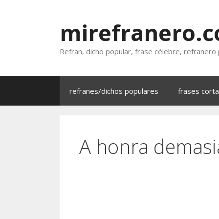
Saltar
al
mirefranero.
contenido
Refran, dicho popular, frase célebre, refranero
refranes/dichos populares
frases cort
A honra demasia