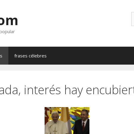
com
B
 popular
as
frases célebres
da, interés hay encubier