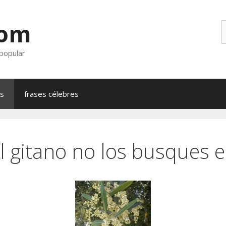
com
B
 popular
as
frases célebres
al gitano no los busques 