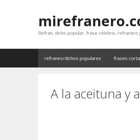
Saltar
al
mirefranero.
contenido
Refran, dicho popular, frase célebre, refranero
refranes/dichos populares
frases cort
A la aceituna y 