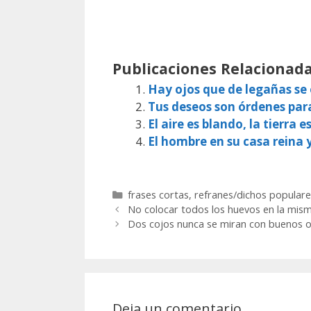
Publicaciones Relacionada
Hay ojos que de legañas s
Tus deseos son órdenes par
El aire es blando, la tierra e
El hombre en su casa reina 
Categorías
frases cortas
,
refranes/dichos populare
No colocar todos los huevos en la mism
Dos cojos nunca se miran con buenos oj
Deja un comentario