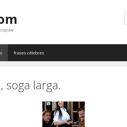
com
B
 popular
as
frases célebres
, soga larga.