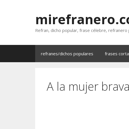
Saltar
al
mirefranero.
contenido
Refran, dicho popular, frase célebre, refranero
refranes/dichos populares
frases cort
A la mujer brava