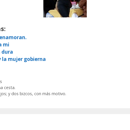
s:
e enamoran.
a mi
s dura
y la mujer gobierna
s
a cesta.
os; y dos bizcos, con más motivo.