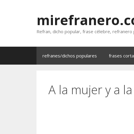
Saltar
al
mirefranero.
contenido
Refran, dicho popular, frase célebre, refranero
refranes/dichos populares
frases cort
A la mujer y a la