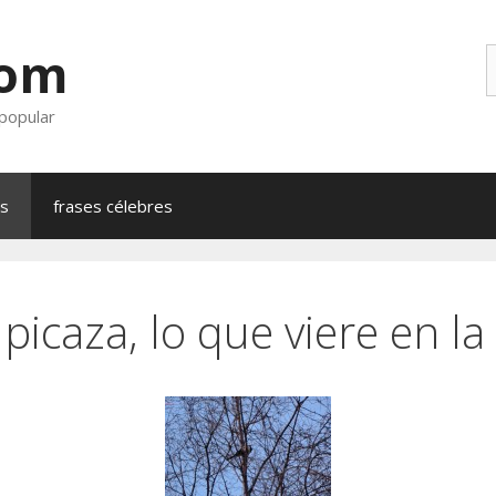
com
B
 popular
as
frases célebres
 picaza, lo que viere en la