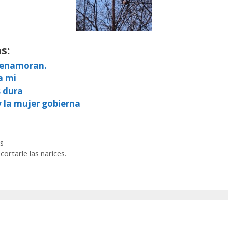
s:
e enamoran.
a mi
s dura
y la mujer gobierna
s
ortarle las narices.