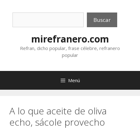
Saltar
al
Buscar
contenido
Buscar
mirefranero.com
Refran, dicho popular, frase célebre, refranero
popular
Menú
A lo que aceite de oliva
echo, sácole provecho