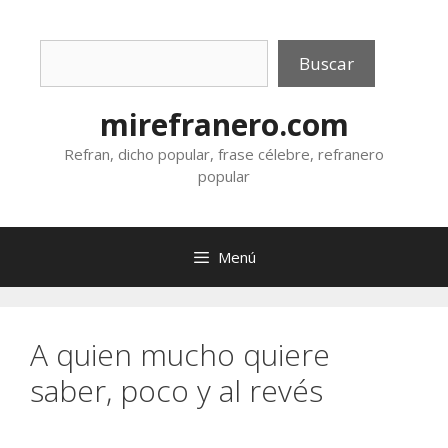
Saltar
al
Buscar
contenido
Buscar
mirefranero.com
Refran, dicho popular, frase célebre, refranero
popular
Menú
A quien mucho quiere
saber, poco y al revés