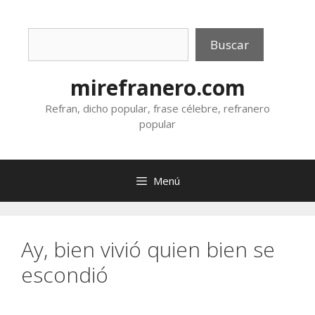
Saltar
al
Buscar
contenido
Buscar
mirefranero.com
Refran, dicho popular, frase célebre, refranero
popular
Menú
Ay, bien vivió quien bien se
escondió