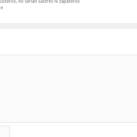
steros, no serían sastres ni zapateros
re