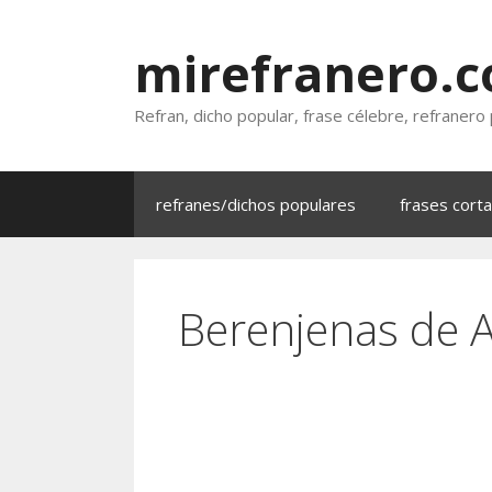
Saltar
al
mirefranero.
contenido
Refran, dicho popular, frase célebre, refranero
refranes/dichos populares
frases cort
Berenjenas de Al