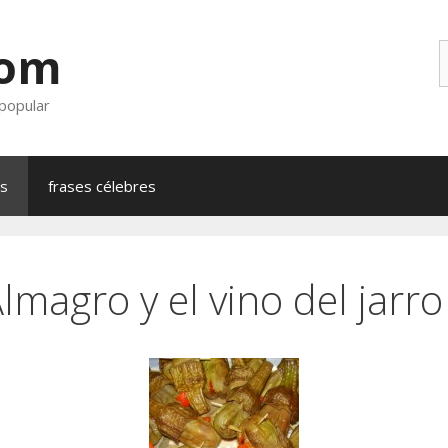
com
B
 popular
as
frases célebres
magro y el vino del jarro