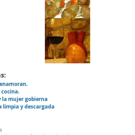
s:
e enamoran.
 cocina.
y la mujer gobierna
a limpia y descargada
s