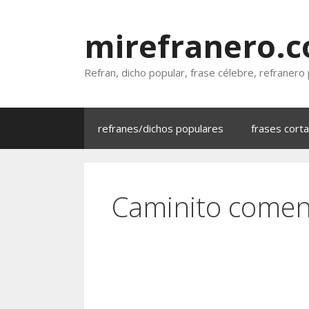
Saltar
al
mirefranero.
contenido
Refran, dicho popular, frase célebre, refranero
refranes/dichos populares
frases cort
Caminito comen