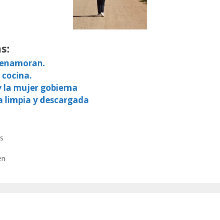
s:
e enamoran.
 cocina.
y la mujer gobierna
a limpia y descargada
s
en