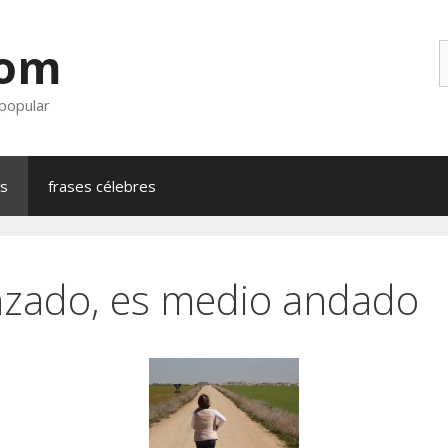
com
B
 popular
as
frases célebres
zado, es medio andado