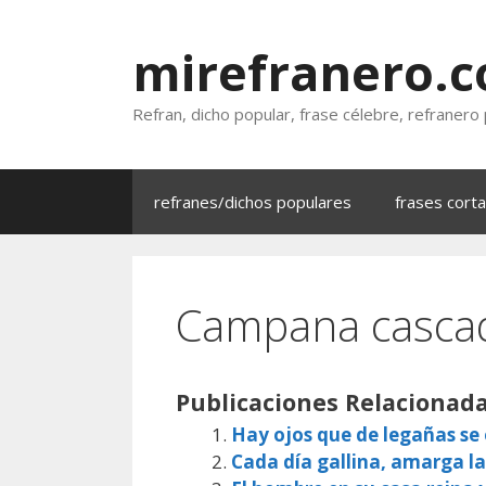
Saltar
al
mirefranero.
contenido
Refran, dicho popular, frase célebre, refranero
refranes/dichos populares
frases cort
Campana cascad
Publicaciones Relacionada
Hay ojos que de legañas s
Cada día gallina, amarga la