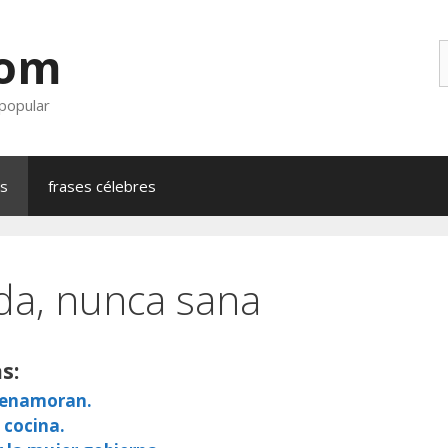
com
B
 popular
as
frases célebres
a, nunca sana
s:
e enamoran.
 cocina.