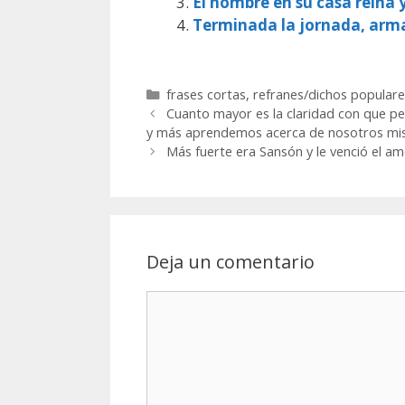
El hombre en su casa reina 
Terminada la jornada, arm
Categorías
frases cortas
,
refranes/dichos populare
Cuanto mayor es la claridad con que pe
y más aprendemos acerca de nosotros m
Más fuerte era Sansón y le venció el a
Deja un comentario
Comentario