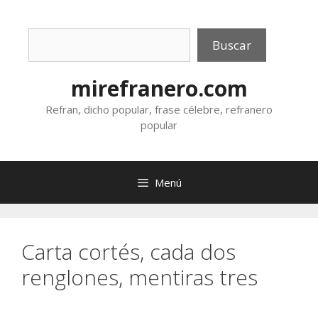
Saltar
al
Buscar
contenido
Buscar
mirefranero.com
Refran, dicho popular, frase célebre, refranero
popular
Menú
Carta cortés, cada dos
renglones, mentiras tres