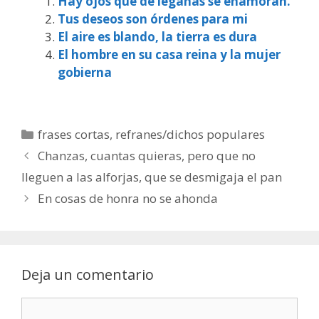
Hay ojos que de legañas se enamoran.
Tus deseos son órdenes para mi
El aire es blando, la tierra es dura
El hombre en su casa reina y la mujer
gobierna
Categorías
frases cortas
,
refranes/dichos populares
Chanzas, cuantas quieras, pero que no
lleguen a las alforjas, que se desmigaja el pan
En cosas de honra no se ahonda
Deja un comentario
Comentario