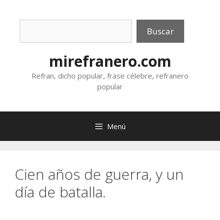
Saltar
al
Buscar
contenido
Buscar
mirefranero.com
Refran, dicho popular, frase célebre, refranero
popular
Menú
Cien años de guerra, y un
día de batalla.