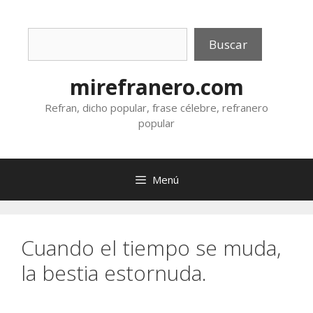
Saltar
al
Buscar
contenido
Buscar
mirefranero.com
Refran, dicho popular, frase célebre, refranero
popular
Menú
Cuando el tiempo se muda,
la bestia estornuda.