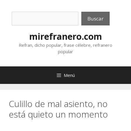
Saltar
al
Buscar
contenido
Buscar
mirefranero.com
Refran, dicho popular, frase célebre, refranero
popular
Menú
Culillo de mal asiento, no
está quieto un momento