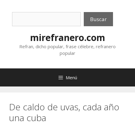
Saltar
al
Buscar
contenido
Buscar
mirefranero.com
Refran, dicho popular, frase célebre, refranero
popular
Menú
De caldo de uvas, cada año
una cuba