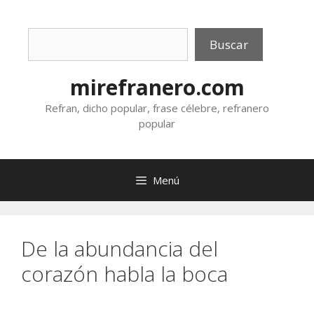
Saltar
al
Buscar
contenido
Buscar
mirefranero.com
Refran, dicho popular, frase célebre, refranero
popular
Menú
De la abundancia del
corazón habla la boca