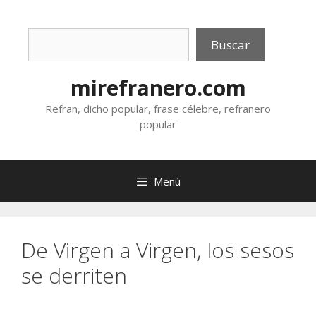
Saltar
al
Buscar
contenido
Buscar
mirefranero.com
Refran, dicho popular, frase célebre, refranero
popular
Menú
De Virgen a Virgen, los sesos
se derriten