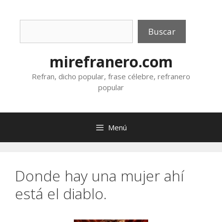
Saltar
al
Buscar
contenido
Buscar
mirefranero.com
Refran, dicho popular, frase célebre, refranero
popular
Menú
Donde hay una mujer ahí
está el diablo.