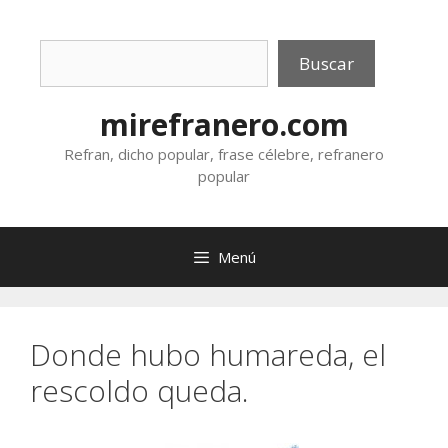
Saltar
al
Buscar
contenido
Buscar
mirefranero.com
Refran, dicho popular, frase célebre, refranero
popular
Menú
Donde hubo humareda, el
rescoldo queda.