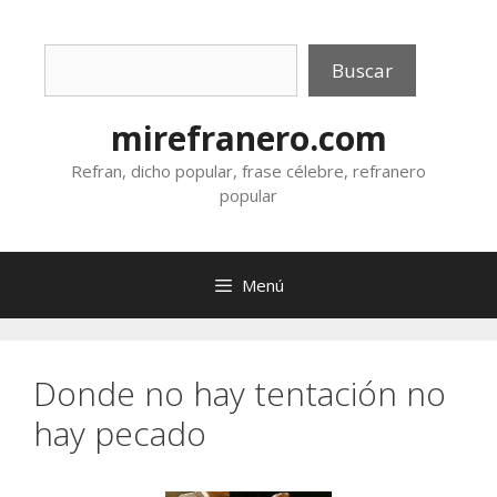
Saltar
al
Buscar
contenido
Buscar
mirefranero.com
Refran, dicho popular, frase célebre, refranero
popular
Menú
Donde no hay tentación no
hay pecado