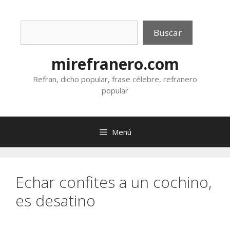
Saltar
al
Buscar
contenido
Buscar
mirefranero.com
Refran, dicho popular, frase célebre, refranero
popular
Menú
Echar confites a un cochino,
es desatino