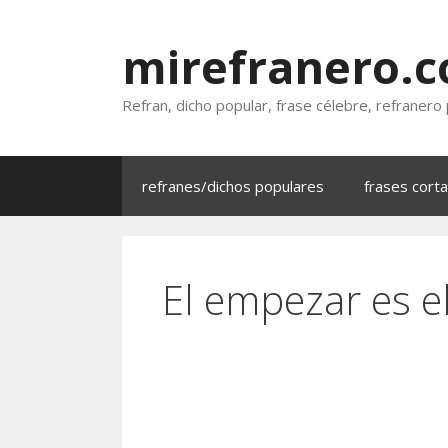
Saltar
al
mirefranero.
contenido
Refran, dicho popular, frase célebre, refranero
refranes/dichos populares
frases cort
El empezar es e