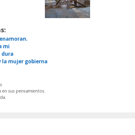
s:
e enamoran.
a mi
s dura
y la mujer gobierna
s
a en sus pensamientos.
da.