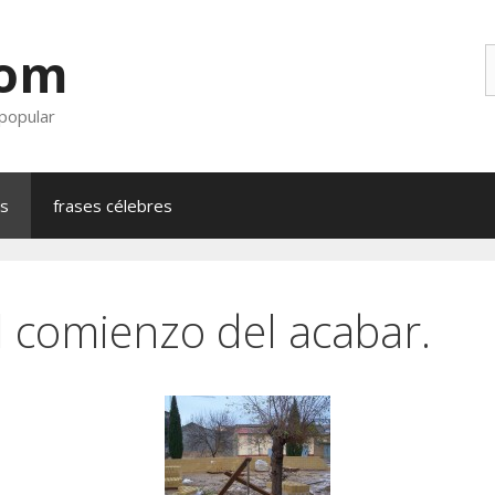
com
B
 popular
as
frases célebres
l comienzo del acabar.