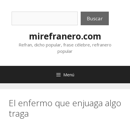
Saltar
al
Buscar
contenido
Buscar
mirefranero.com
Refran, dicho popular, frase célebre, refranero
popular
Menú
El enfermo que enjuaga algo
traga