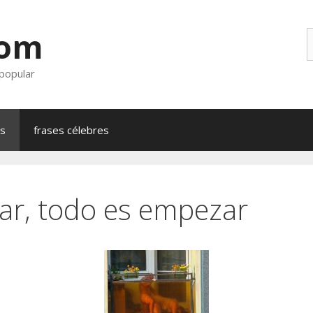
com
B
 popular
as
frases célebres
car, todo es empezar