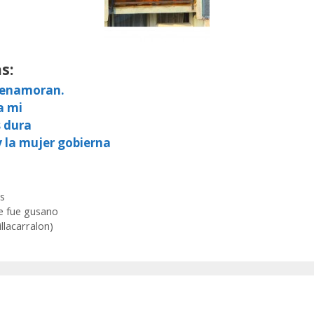
s:
e enamoran.
a mi
s dura
y la mujer gobierna
s
e fue gusano
llacarralon)