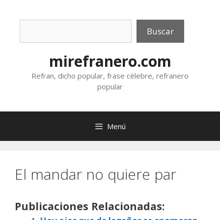
Saltar
al
Buscar
contenido
Buscar
mirefranero.com
Refran, dicho popular, frase célebre, refranero
popular
Menú
El mandar no quiere par
Publicaciones Relacionadas: