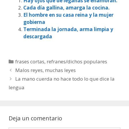
Hay ojos que de legañas se enamoran.
Cada día gallina, amarga la cocina.
El hombre en su casa reina y la mujer
gobierna
Terminada la jornada, arma limpia y
descargada
Categorías
frases cortas
,
refranes/dichos populares
Malos reyes, muchas leyes
La mano cuerda no hace todo lo que dice la
lengua
Deja un comentario