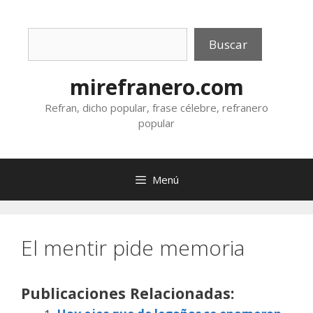
Saltar
al
Buscar
contenido
Buscar
mirefranero.com
Refran, dicho popular, frase célebre, refranero
popular
Menú
El mentir pide memoria
Publicaciones Relacionadas: