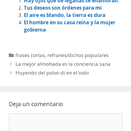
Hay ojos que de legañas se enamoran.
Tus deseos son órdenes para mi
El aire es blando, la tierra es dura
El hombre en su casa reina y la mujer
gobierna
Categorías
frases cortas
,
refranes/dichos populares
La mejor almohada es la conciencia sana
Huyendo del polvo di en el lodo
Deja un comentario
Comentario