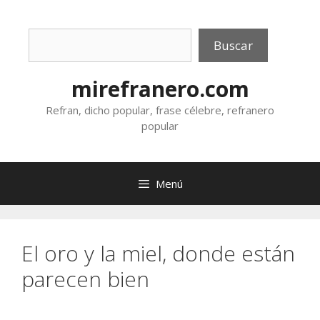
Saltar
al
Buscar
contenido
Buscar
mirefranero.com
Refran, dicho popular, frase célebre, refranero
popular
Menú
El oro y la miel, donde están
parecen bien