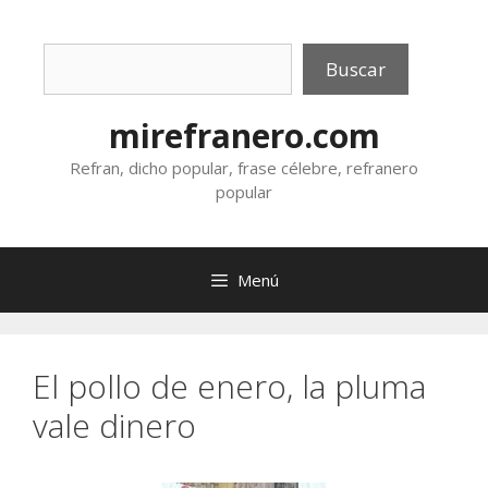
Saltar
al
Buscar
contenido
Buscar
mirefranero.com
Refran, dicho popular, frase célebre, refranero
popular
Menú
El pollo de enero, la pluma
vale dinero