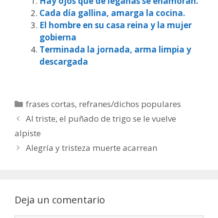
Hay ojos que de legañas se enamoran.
Cada día gallina, amarga la cocina.
El hombre en su casa reina y la mujer
gobierna
Terminada la jornada, arma limpia y
descargada
Categorías
frases cortas
,
refranes/dichos populares
Al triste, el puñado de trigo se le vuelve
alpiste
Alegría y tristeza muerte acarrean
Deja un comentario