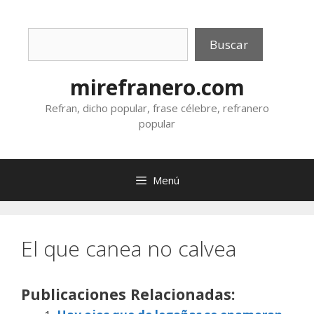
Saltar
al
Buscar
contenido
Buscar
mirefranero.com
Refran, dicho popular, frase célebre, refranero
popular
Menú
El que canea no calvea
Publicaciones Relacionadas: