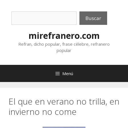
Saltar
al
Buscar
contenido
Buscar
mirefranero.com
Refran, dicho popular, frase célebre, refranero
popular
Menú
El que en verano no trilla, en
invierno no come