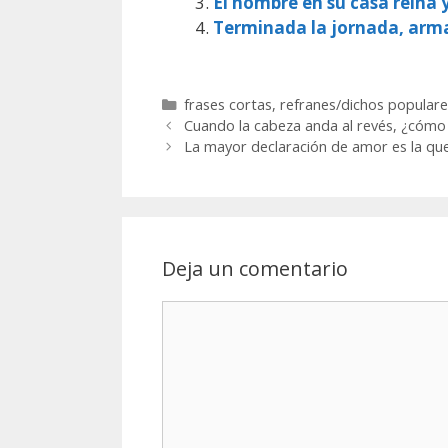
El hombre en su casa reina 
Terminada la jornada, arm
Categorías
frases cortas
,
refranes/dichos populare
Cuando la cabeza anda al revés, ¿cómo 
La mayor declaración de amor es la qu
Deja un comentario
Comentario