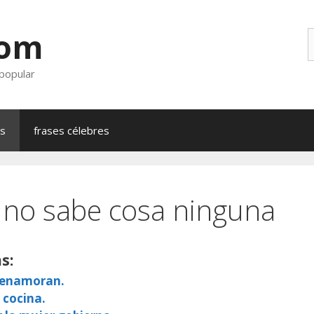
com
B
 popular
as
frases célebres
 no sabe cosa ninguna
s:
e enamoran.
 cocina.