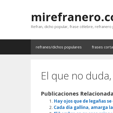
Saltar
al
mirefranero.
contenido
Refran, dicho popular, frase célebre, refranero
refranes/dichos populares
frases cort
El que no duda,
Publicaciones Relacionada
Hay ojos que de legañas s
Cada día gallina, amarga la