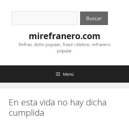
Saltar
al
Buscar
contenido
Buscar
mirefranero.com
Refran, dicho popular, frase célebre, refranero
popular
Menú
En esta vida no hay dicha
cumplida