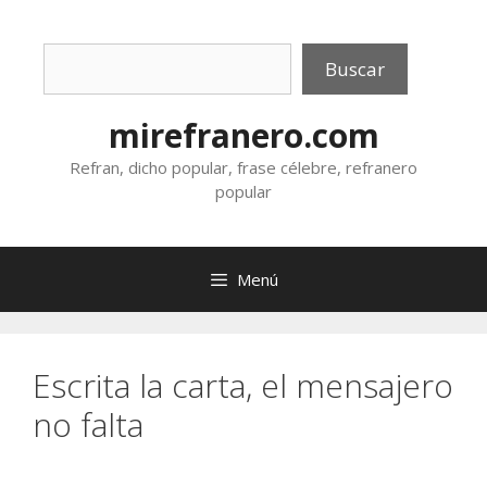
Saltar
al
Buscar
contenido
Buscar
mirefranero.com
Refran, dicho popular, frase célebre, refranero
popular
Menú
Escrita la carta, el mensajero
no falta