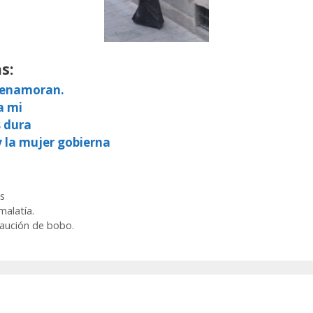
s:
e enamoran.
a mi
s dura
y la mujer gobierna
s
malatía.
caución de bobo.