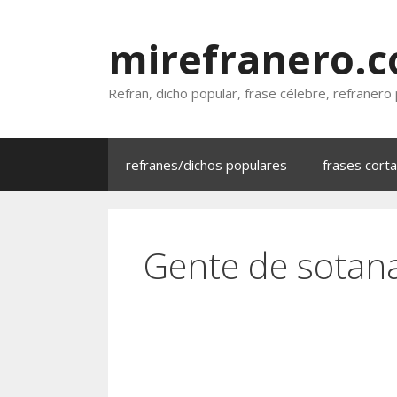
Saltar
al
mirefranero.
contenido
Refran, dicho popular, frase célebre, refranero
refranes/dichos populares
frases cort
Gente de sotana,