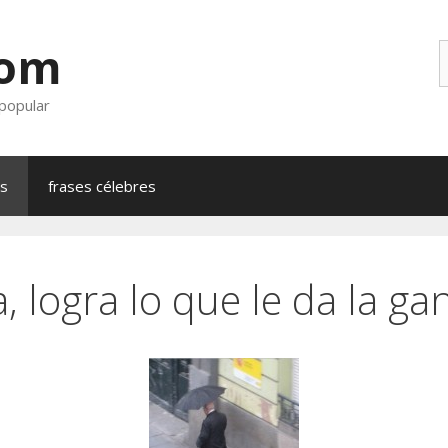
com
B
 popular
as
frases célebres
 logra lo que le da la ga