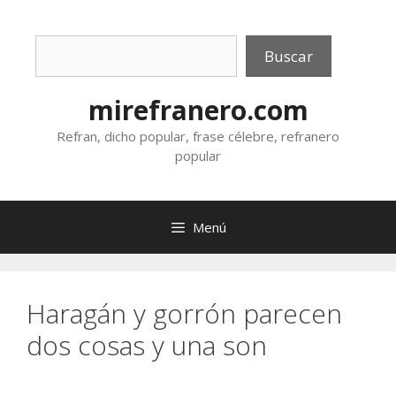
Saltar
al
Buscar
contenido
Buscar
mirefranero.com
Refran, dicho popular, frase célebre, refranero
popular
Menú
Haragán y gorrón parecen
dos cosas y una son