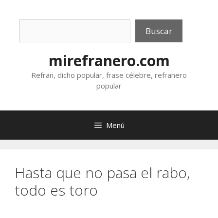
Saltar
al
Buscar
contenido
Buscar
mirefranero.com
Refran, dicho popular, frase célebre, refranero
popular
Menú
Hasta que no pasa el rabo,
todo es toro