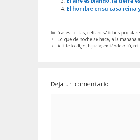
El aire es blando, la tierra e
El hombre en su casa reina 
Categorías
frases cortas
,
refranes/dichos populare
Lo que de noche se hace, a la mañana 
A ti te lo digo, hijuela; entiéndelo tú, mi
Deja un comentario
Comentario