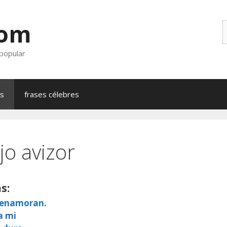
com
B
 popular
as
frases célebres
jo avizor
s:
e enamoran.
a mi