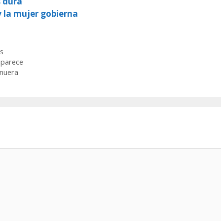
s dura
y la mujer gobierna
s
aparece
 nuera