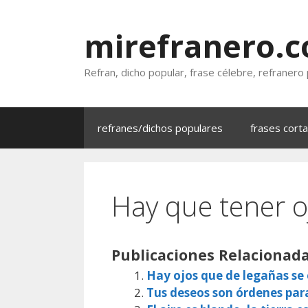
Saltar
al
mirefranero.
contenido
Refran, dicho popular, frase célebre, refranero
refranes/dichos populares
frases cort
Hay que tener o
Publicaciones Relacionada
Hay ojos que de legañas s
Tus deseos son órdenes par