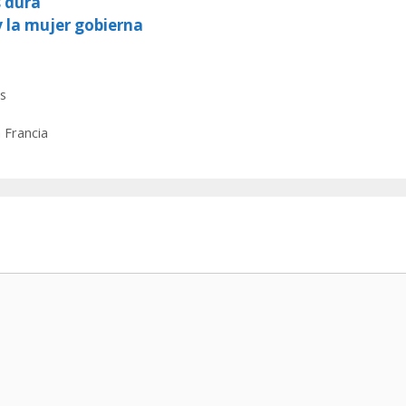
s dura
y la mujer gobierna
s
n Francia