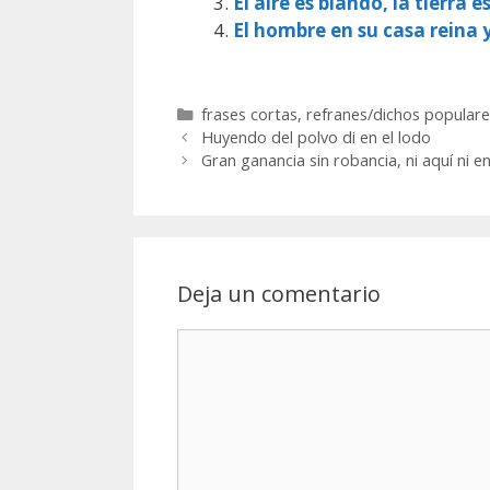
El aire es blando, la tierra e
El hombre en su casa reina 
Categorías
frases cortas
,
refranes/dichos populare
Huyendo del polvo di en el lodo
Gran ganancia sin robancia, ni aquí ni e
Deja un comentario
Comentario