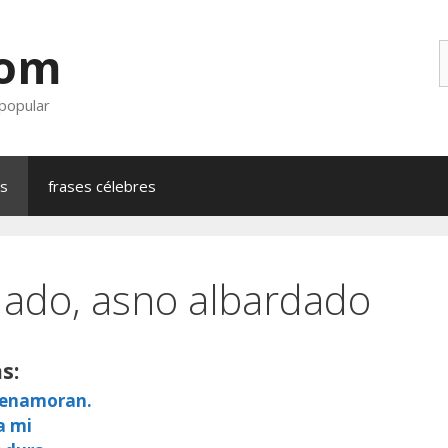
com
B
 popular
as
frases célebres
uado, asno albardado
s:
e enamoran.
a mi