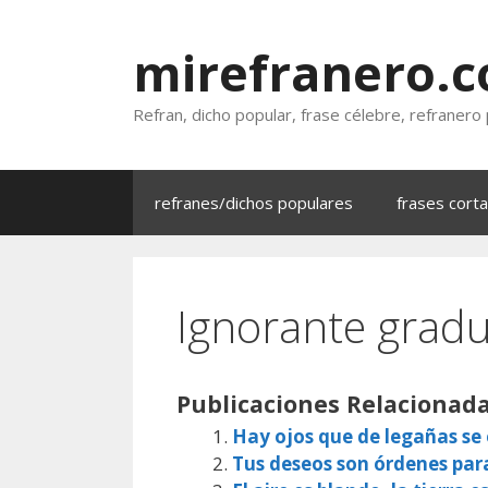
Saltar
al
mirefranero.
contenido
Refran, dicho popular, frase célebre, refranero
refranes/dichos populares
frases cort
Ignorante grad
Publicaciones Relacionada
Hay ojos que de legañas s
Tus deseos son órdenes par