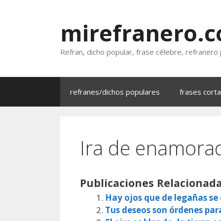
Saltar
al
mirefranero.
contenido
Refran, dicho popular, frase célebre, refranero
refranes/dichos populares
frases cort
Ira de enamora
Publicaciones Relacionada
Hay ojos que de legañas s
Tus deseos son órdenes par