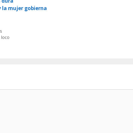
s dura
y la mujer gobierna
s
 loco