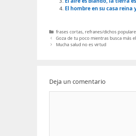
El aire es blando, la tierra e
El hombre en su casa reina 
Categorías
frases cortas
,
refranes/dichos populare
Goza de tu poco mientras busca más el
Mucha salud no es virtud
Deja un comentario
Comentario