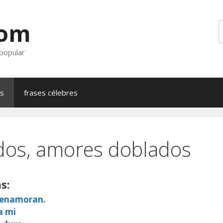
com
B
 popular
as
frases célebres
dos, amores doblados
s:
e enamoran.
a mi