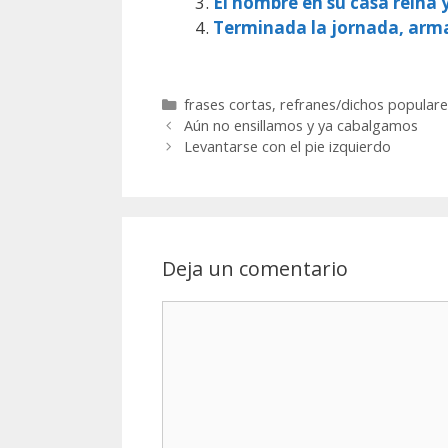
El hombre en su casa reina 
Terminada la jornada, arm
Categorías
frases cortas
,
refranes/dichos populare
Aún no ensillamos y ya cabalgamos
Levantarse con el pie izquierdo
Deja un comentario
Comentario