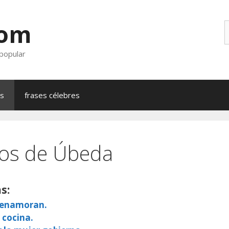
com
B
 popular
as
frases célebres
rros de Úbeda
s:
e enamoran.
 cocina.