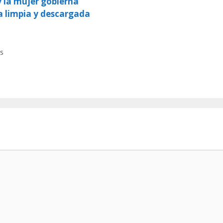
y la mujer gobierna
a limpia y descargada
s