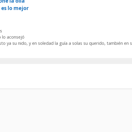
ne la olla
 es lo mejor
s
o lo aconsejó
esto ya su nido, y en soledad la guía a solas su querido, también en