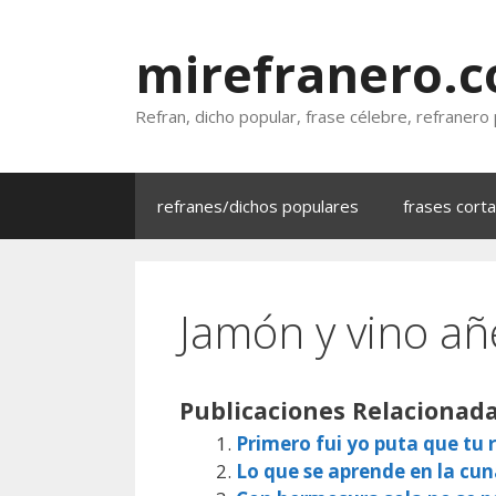
Saltar
al
mirefranero.
contenido
Refran, dicho popular, frase célebre, refranero
refranes/dichos populares
frases cort
Jamón y vino añe
Publicaciones Relacionada
Primero fui yo puta que tu r
Lo que se aprende en la cun