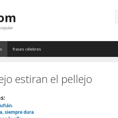
com
B
 popular
as
frases célebres
jo estiran el pellejo
s:
ufián.
a, siempre dura