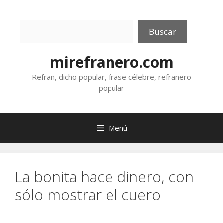
Saltar
al
Buscar
contenido
Buscar
mirefranero.com
Refran, dicho popular, frase célebre, refranero
popular
Menú
La bonita hace dinero, con
sólo mostrar el cuero