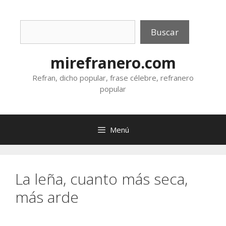
Saltar
al
Buscar
contenido
Buscar
mirefranero.com
Refran, dicho popular, frase célebre, refranero
popular
Menú
La leña, cuanto más seca,
más arde