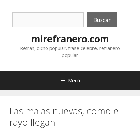
Saltar
al
Buscar
contenido
Buscar
mirefranero.com
Refran, dicho popular, frase célebre, refranero
popular
Menú
Las malas nuevas, como el
rayo llegan