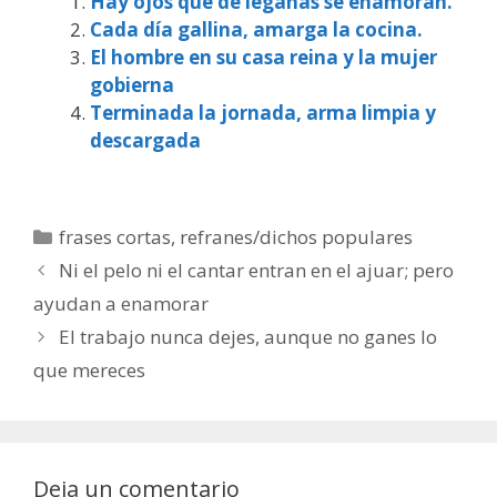
Hay ojos que de legañas se enamoran.
Cada día gallina, amarga la cocina.
El hombre en su casa reina y la mujer
gobierna
Terminada la jornada, arma limpia y
descargada
Categorías
frases cortas
,
refranes/dichos populares
Ni el pelo ni el cantar entran en el ajuar; pero
ayudan a enamorar
El trabajo nunca dejes, aunque no ganes lo
que mereces
Deja un comentario